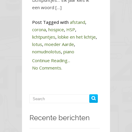
Lichtpuntjes… Elk jaar kies ik
een woord […]
Post Tagged with
afstand
,
corona
,
hospice
,
HSP
,
lichtpuntjes
,
lobke en het lichtje
,
lotus
,
moeder Aarde
,
nomudnolotus
,
piano
Continue Reading...
No Comments.
Recente berichten