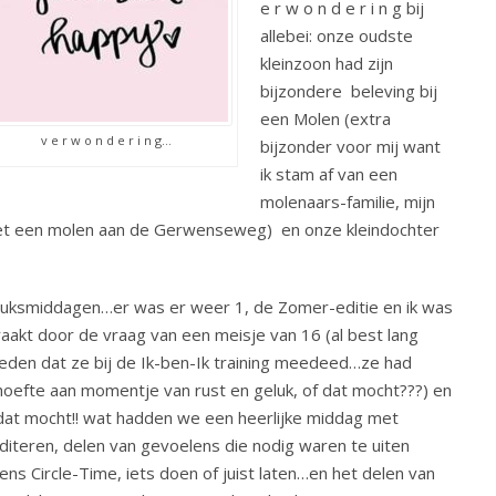
e r w o n d e r i n g bij
allebei: onze oudste
kleinzoon had zijn
bijzondere beleving bij
een Molen (extra
v e r w o n d e r i n g…
bijzonder voor mij want
ik stam af van een
molenaars-familie, mijn
 met een molen aan de Gerwenseweg) en onze kleindochter
uksmiddagen…er was er weer 1, de Zomer-editie en ik was
aakt door de vraag van een meisje van 16 (al best lang
eden dat ze bij de Ik-ben-Ik training meedeed…ze had
oefte aan momentje van rust en geluk, of dat mocht???) en
dat mocht!! wat hadden we een heerlijke middag met
iteren, delen van gevoelens die nodig waren te uiten
dens Circle-Time, iets doen of juist laten…en het delen van