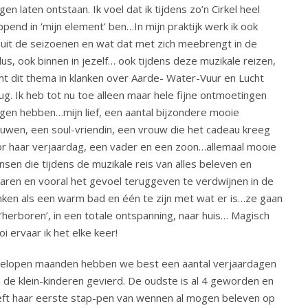
en laten ontstaan. Ik voel dat ik tijdens zo’n Cirkel heel
ppend in ‘mijn element’ ben…In mijn praktijk werk ik ook
uit de seizoenen en wat dat met zich meebrengt in de
lus, ook binnen in jezelf… ook tijdens deze muzikale reizen,
t dit thema in klanken over Aarde- Water-Vuur en Lucht
ug. Ik heb tot nu toe alleen maar hele fijne ontmoetingen
en hebben…mijn lief, een aantal bijzondere mooie
uwen, een soul-vriendin, een vrouw die het cadeau kreeg
r haar verjaardag, een vader en een zoon…allemaal mooie
sen die tijdens de muzikale reis van alles beleven en
aren en vooral het gevoel teruggeven te verdwijnen in de
nken als een warm bad en één te zijn met wat er is…ze gaan
 ‘herboren’, in een totale ontspanning, naar huis… Magisch
i ervaar ik het elke keer!
elopen maanden hebben we best een aantal verjaardagen
 de klein-kinderen gevierd. De oudste is al 4 geworden en
ft haar eerste stap-pen van wennen al mogen beleven op