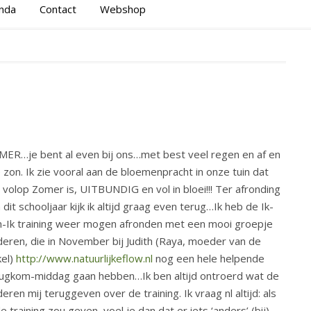
nda
Contact
Webshop
ER…je bent al even bij ons…met best veel regen en af en
 zon. Ik zie vooral aan de bloemenpracht in onze tuin dat
 volop Zomer is, UITBUNDIG en vol in bloei!!! Ter afronding
 dit schooljaar kijk ik altijd graag even terug…Ik heb de Ik-
-Ik training weer mogen afronden met een mooi groepje
deren, die in November bij Judith (Raya, moeder van de
kel)
http://www.natuurlijkeflow.nl
nog een hele helpende
ugkom-middag gaan hebben…Ik ben altijd ontroerd wat de
deren mij teruggeven over de training. Ik vraag nl altijd: als
 de training zou geven, voel je dan dat er iets ‘anders’ (bij)