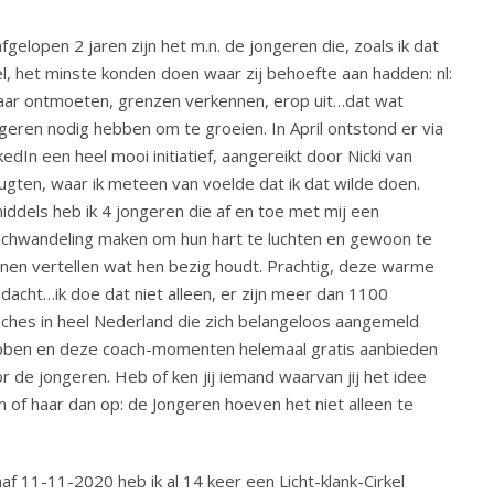
afgelopen 2 jaren zijn het m.n. de jongeren die, zoals ik dat
l, het minste konden doen waar zij behoefte aan hadden: nl:
aar ontmoeten, grenzen verkennen, erop uit…dat wat
geren nodig hebben om te groeien. In April ontstond er via
kedIn een heel mooi initiatief, aangereikt door Nicki van
gten, waar ik meteen van voelde dat ik dat wilde doen.
iddels heb ik 4 jongeren die af en toe met mij een
chwandeling maken om hun hart te luchten en gewoon te
nen vertellen wat hen bezig houdt. Prachtig, deze warme
dacht…ik doe dat niet alleen, er zijn meer dan 1100
ches in heel Nederland die zich belangeloos aangemeld
ben en deze coach-momenten helemaal gratis aanbieden
r de jongeren. Heb of ken jij iemand waarvan jij het idee
m of haar dan op: de Jongeren hoeven het niet alleen te
af 11-11-2020 heb ik al 14 keer een Licht-klank-Cirkel