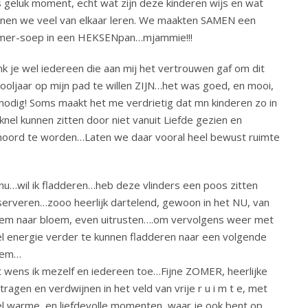
 geluk moment, echt wat zijn deze kinderen wijs en wat
nen we veel van elkaar leren. We maakten SAMEN een
mer-soep in een HEKSENpan…mjammie!!!
k je wel iedereen die aan mij het vertrouwen gaf om dit
ooljaar op mijn pad te willen ZIJN…het was goed, en mooi,
nodig! Soms maakt het me verdrietig dat mn kinderen zo in
knel kunnen zitten door niet vanuit Liefde gezien en
oord te worden…Laten we daar vooral heel bewust ruimte
nu…wil ik fladderen…heb deze vlinders een poos zitten
erveren…zooo heerlijk dartelend, gewoon in het NU, van
em naar bloem, even uitrusten….om vervolgens weer met
l energie verder te kunnen fladderen naar een volgende
oem…
 wens ik mezelf en iedereen toe…Fijne ZOMER, heerlijke
tragen en verdwijnen in het veld van vrije r u i m t e, met
l warme, en liefdevolle momenten, waar je ook bent op