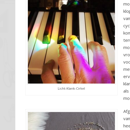
mog
klo
van
cyc
kom
ter
mog
vro
voo
men
erv
kla
Licht-Klank-Cirkel
als
moo
Afg
van
hee