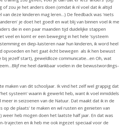
 of zou je het anders doen (omdat ik nl voel dat ik altijd
l van deze kinderen mag leren…) De feedback was ‘niets
anderen’ je doet het goed! en wat blij van binnen voel ik me
ders die in een paar maanden tijd duidelijke stappen
t veel en komt er een beweging in het hele ‘systeem
stemming en diep-luisteren naar hun kinderen, ik word heel
nd opvoeden en het gaat ècht bewegen als ik hen bewust
e bij jezelf start), geweldloze communicatie…en Oh, wat
steem…Blijf me heel dankbaar voelen in die bewustwordings-
 maken van dit schooljaar. Ik vind het zelf wel grappig dat
‘het systeem’ waarin ik gewerkt heb, want ik voel inmiddels
 meer in seizoenen van de Natuur. Dat maakt dat ik in de
s op de plaats’ te maken en wil rusten en genieten van
n) weer heb mogen doen het laatste half jaar. En dat was
en-trajecten en ik heb me ook ingezet speciaal voor de