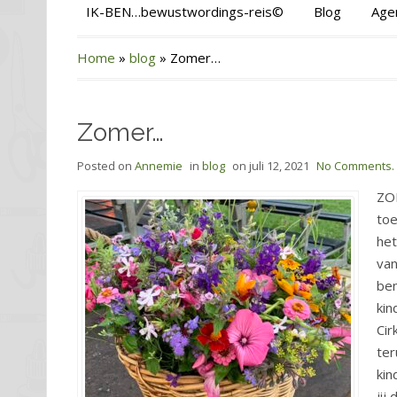
IK-BEN…bewustwordings-reis©
Blog
Age
Home
»
blog
»
Zomer…
Zomer…
Posted on
Annemie
in
blog
on
juli 12, 2021
No Comments.
ZOM
toe
het
van
ben
kin
Cir
ter
kin
jij