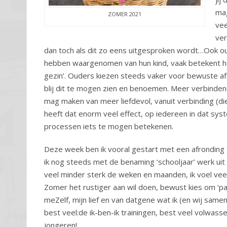
mag
ZOMER 2021
vee
ver
dan toch als dit zo eens uitgesproken wordt…Ook ou
hebben waargenomen van hun kind, vaak betekent he
gezin’. Ouders kiezen steeds vaker voor bewuste af
blij dit te mogen zien en benoemen. Meer verbinde
mag maken van meer liefdevol, vanuit verbinding (di
heeft dat enorm veel effect, op iedereen in dat sy
processen iets te mogen betekenen.
Deze week ben ik vooral gestart met een afronding te
ik nog steeds met de benaming ‘schooljaar’ werk uit 
veel minder sterk de weken en maanden, ik voel veel
Zomer het rustiger aan wil doen, bewust kies om ‘pa
meZelf, mijn lief en van datgene wat ik (en wij same
best veel:de ik-ben-ik trainingen, best veel volwass
jongeren!