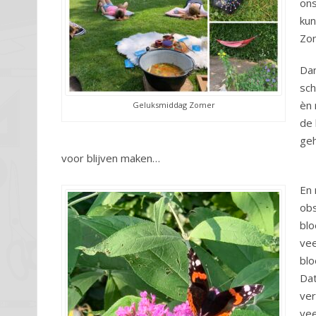
ons
kun
Zo
Dan
sch
èn 
Geluksmiddag Zomer
de 
geh
voor blijven maken…
En 
obs
blo
vee
bl
Dat
ver
vee