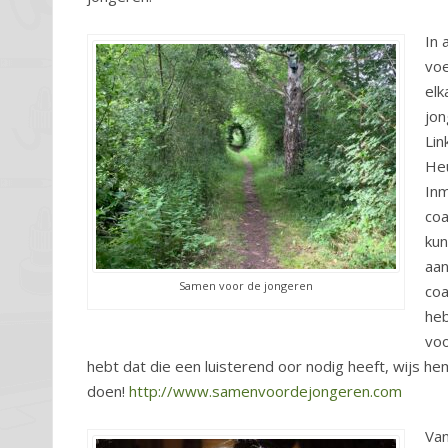
In 
voe
elk
jon
Lin
Heu
Inm
coa
kun
aan
Samen voor de jongeren
coa
heb
voo
hebt dat die een luisterend oor nodig heeft, wijs he
doen!
http://www.samenvoordejongeren.com
Van