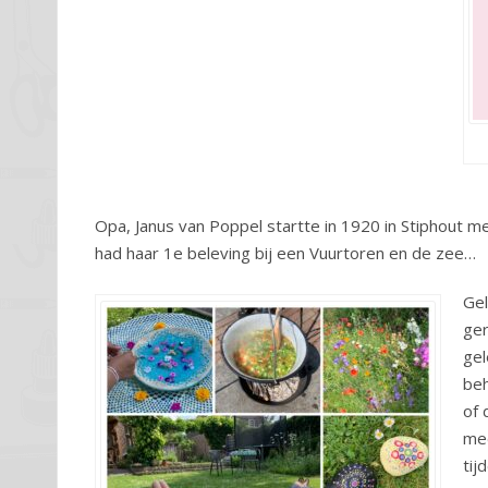
Opa, Janus van Poppel startte in 1920 in Stiphout
had haar 1e beleving bij een Vuurtoren en de zee…
Gel
ger
gel
beh
of 
med
tij