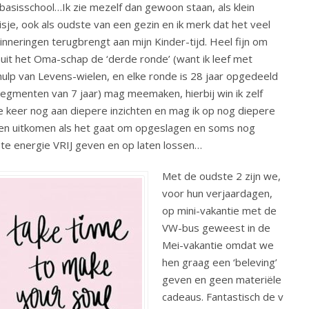
basisschool…Ik zie mezelf dan gewoon staan, als klein
sje, ook als oudste van een gezin en ik merk dat het veel
inneringen terugbrengt aan mijn Kinder-tijd. Heel fijn om
uit het Oma-schap de ‘derde ronde’ (want ik leef met
ulp van Levens-wielen, en elke ronde is 28 jaar opgedeeld
segmenten van 7 jaar) mag meemaken, hierbij win ik zelf
e keer nog aan diepere inzichten en mag ik op nog diepere
en uitkomen als het gaat om opgeslagen en soms nog
te energie VRIJ geven en op laten lossen…
Met de oudste 2 zijn we,
voor hun verjaardagen,
op mini-vakantie met de
VW-bus geweest in de
Mei-vakantie omdat we
hen graag een ‘beleving’
geven en geen materiële
cadeaus. Fantastisch de v