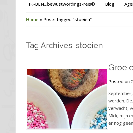
IK-BEN…bewustwordings-reis©
Blog
Age
Home
»
Posts tagged "stoeien"
Tag Archives: stoeien
Groeie
Posted on 
September, 
worden. Dez
verwacht, v
Mick, mijn e
er nog geen 