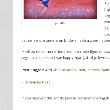
Een
bli
Afg
ron
juli 2016
de 
roo
dat de eerste ouders en kinderen zich alweer hebb
Ik wil op deze manier iedereen een hele fijne, ont
regen van een kaart van happy-h(art)…Lief je leven…
Post Tagged with
ikbeniktraining
,
rust
,
zomervakant
←
Previous Post
If you enjoyed this article please consider sharing it!