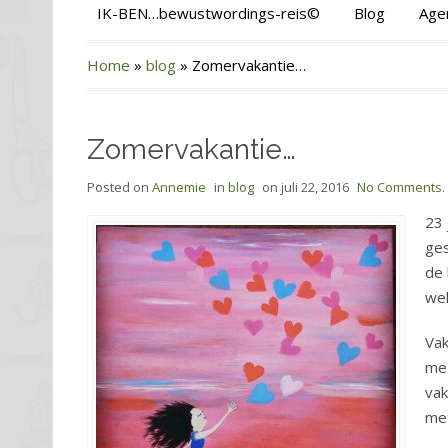
IK-BEN…bewustwordings-reis©
Blog
Age
Home
»
blog
»
Zomervakantie…
Zomervakantie…
Posted on
Annemie
in
blog
on
juli 22, 2016
No Comments.
23 
ges
de 
wel
Vak
mez
vak
met