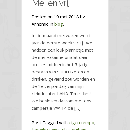
Mei en vrij
Posted on 10 mei 2018 by
Annemie in
blog
.
In de maand mei waren we dit
jaar de eerste week v r i j…we
hadden een leuk plannetje met
de mei-vakantie omdat daar
precies middenin het 5-jarig
bestaan van STOUT-eten en
drinken, gevierd zou worden en
de 1e verjaardag van mijn
kleindochter LANA. Time flies!
We besloten daarom met ons
campertje VW T4 de […]
Post Tagged with
eigen tempo
,
ikbeniktraining
,
slak
,
vrijheid
,