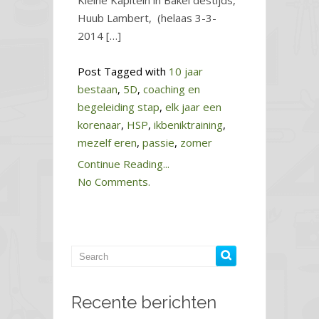
Kleine Kapitein in Bakel destijds,
Huub Lambert, (helaas 3-3-
2014 […]
Post Tagged with
10 jaar
bestaan
,
5D
,
coaching en
begeleiding stap
,
elk jaar een
korenaar
,
HSP
,
ikbeniktraining
,
mezelf eren
,
passie
,
zomer
Continue Reading...
No Comments.
Recente berichten