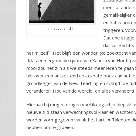
meer of anders l
gemakkelijker om
en dat is ook n
in het volle licht…
triggeren. Voora
Dat ene stapje n
dat volle licht 
het mijzelf? Het blijft een wonderlijke zoektocht v
Ik las een erg mooie quote van Xandra van Hooff (v
mooi zou het zijn als we steeds meer leren te gaan 
hierover een ontzettend up-to-date boek aan het leze
grondlegger van de New Teaching en schrijft: de ti
veranderen. Hou van de wereld, en alles verandert!
Hieraan bij mogen dragen voel ik nog altijd diep als
nieuwe tijd staan verwachtingsvol klaar en wachten
worden vormgegeven vanuit het hart!! ♥ Talenten d
hebben om te groeien…