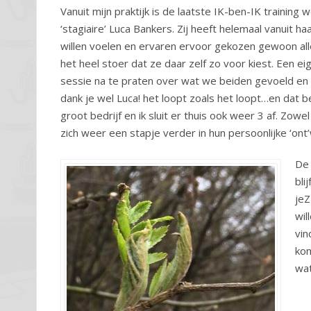
Vanuit mijn praktijk is de laatste IK-ben-IK trainin
‘stagiaire’ Luca Bankers. Zij heeft helemaal vanuit ha
willen voelen en ervaren ervoor gekozen gewoon alle
het heel stoer dat ze daar zelf zo voor kiest. Een 
sessie na te praten over wat we beiden gevoeld en e
dank je wel Luca! het loopt zoals het loopt…en dat 
groot bedrijf en ik sluit er thuis ook weer 3 af. Zo
zich weer een stapje verder in hun persoonlijke ‘ont’
De 
bli
jeZ
wil
vin
kom
wat