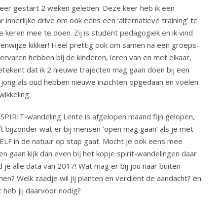
g weer gestart 2 weken geleden. Deze keer heb ik een
ar innerlijke drive om ook eens een ‘alternatieve training’ te
 keren mee te doen. Zij is student pedagogiek en ik vind
eigenwijze kikker! Heel prettig ook om samen na een groeps-
rvaren hebben bij de kinderen, leren van en met elkaar,
betekent dat ik 2 nieuwe trajecten mag gaan doen bij een
wel jong als oud hebben nieuwe inzichten opgedaan en voelen
wikkeling.
SPIRIT-wandeling Lente is afgelopen maand fijn gelopen,
jft bijzonder wat er bij mensen ‘open mag gaan’ als je met
ELF in de natuur op stap gaat. Mocht je ook eens mee
len gaan kijk dan even bij het kopje spirit-wandelingen daar
d je alle data van 2017! Wat mag er bij jou naar buiten
en? Welk zaadje wil jij planten en verdient de aandacht? en
 heb jij daarvoor nodig?