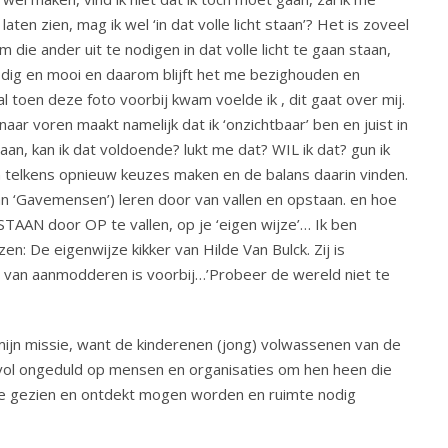
aten zien, mag ik wel ‘in dat volle licht staan’? Het is zoveel
 die ander uit te nodigen in dat volle licht te gaan staan,
odig en mooi en daarom blijft het me bezighouden en
l toen deze foto voorbij kwam voelde ik , dit gaat over mij.
aar voren maakt namelijk dat ik ‘onzichtbaar’ ben en juist in
staan, kan ik dat voldoende? lukt me dat? WIL ik dat? gun ik
an telkens opnieuw keuzes maken en de balans daarin vinden.
an ‘Gavemensen’) leren door van vallen en opstaan. en hoe
STAAN door OP te vallen, op je ‘eigen wijze’… Ik ben
n: De eigenwijze kikker van Hilde Van Bulck. Zij is
jd van aanmodderen is voorbij…’Probeer de wereld niet te
 mijn missie, want de kinderenen (jong) volwassenen van de
 vol ongeduld op mensen en organisaties om hen heen die
ie gezien en ontdekt mogen worden en ruimte nodig