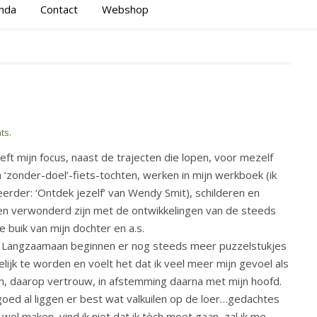
nda
Contact
Webshop
ts.
t mijn focus, naast de trajecten die lopen, voor mezelf
 ‘zonder-doel’-fiets-tochten, werken in mijn werkboek (ik
erder: ‘Ontdek jezelf’ van Wendy Smit), schilderen en
j en verwonderd zijn met de ontwikkelingen van de steeds
 buik van mijn dochter en a.s.
 Langzaamaan beginnen er nog steeds meer puzzelstukjes
elijk te worden en voelt het dat ik veel meer mijn gevoel als
m, daarop vertrouw, in afstemming daarna met mijn hoofd.
oed al liggen er best wat valkuilen op de loer…gedachtes
t wel maken, vind ik niet dat ik tòch moet gaan, zal ik me