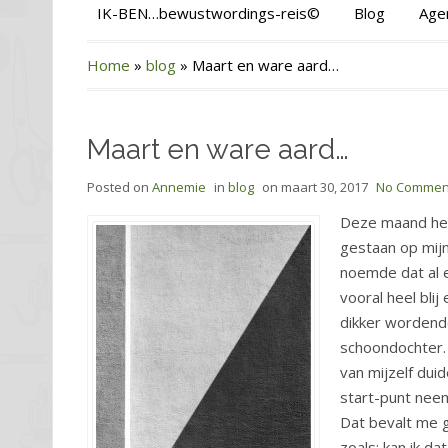
IK-BEN…bewustwordings-reis©
Blog
Age
Home
»
blog
»
Maart en ware aard…
Maart en ware aard…
Posted on
Annemie
in
blog
on
maart 30, 2017
No Commen
Deze maand heef
gestaan op mijn
noemde dat al e
vooral heel bli
dikker wordende
schoondochter.
van mijzelf duid
start-punt nee
Dat bevalt me g
zoals: kan ik da